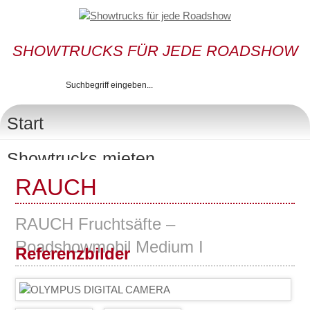
SHOWTRUCKS FÜR JEDE ROADSHOW
presentation • public relation • promotion • roadshow
Start
Showtrucks mieten
RAUCH
Promotionbusse
Showtruck S
RAUCH Fruchtsäfte –
Showtruck M
Roadshowmobil Medium I
Referenzbilder
Showtruck L
Showtruck XL