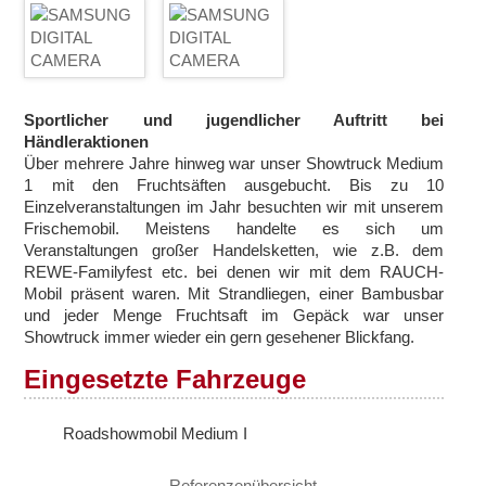
Oldtimer
Showtrucks kaufen
Referenzen
Sportlicher und jugendlicher Auftritt bei
Händleraktionen
Über mehrere Jahre hinweg war unser Showtruck Medium
Referenzliste
1 mit den Fruchtsäften ausgebucht. Bis zu 10
Einzelveranstaltungen im Jahr besuchten wir mit unserem
Frischemobil. Meistens handelte es sich um
Filme
Veranstaltungen großer Handelsketten, wie z.B. dem
REWE-Familyfest etc. bei denen wir mit dem RAUCH-
Mobil präsent waren. Mit Strandliegen, einer Bambusbar
Über uns
und jeder Menge Fruchtsaft im Gepäck war unser
Showtruck immer wieder ein gern gesehener Blickfang.
Service
Eingesetzte Fahrzeuge
Beratung
Roadshowmobil Medium I
Branding
Referenzenübersicht