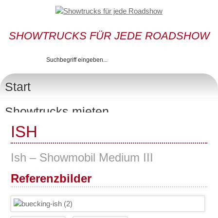
SHOWTRUCKS FÜR JEDE ROADSHOW
presentation • public relation • promotion • roadshow
Start
Showtrucks mieten
ISH
Promotionbusse
Showtruck S
Ish – Showmobil Medium III
Showtruck M
Referenzbilder
Showtruck L
Showtruck XL