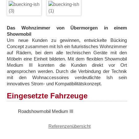
Oldtimer
Showtrucks kaufen
Das Wohnzimmer von Übermorgen in einem
Referenzen
Showmobil
Um neue Kunden zu gewinnen, entwickelte Bücking
Concept zusammen mit Ish ein futuristisches Wohnzimmer
Referenzliste
auf Rädern, bei dem alle technischen Geräte mit den
Möbeln eine Einheit bildeten. Mit dem flexiblen Showmobil
Medium III konnten die Kunden direkt vor Ort
Filme
angesprochen werden. Durch die Verbindung der Technik
mit den Wohnaccessoires verdeutlichte Ish sein
innovatives Strom- und Kompatibilitätskonzept.
Über uns
Eingesetzte Fahrzeuge
Service
Roadshowmobil Medium III
Beratung
Referenzenübersicht
Branding